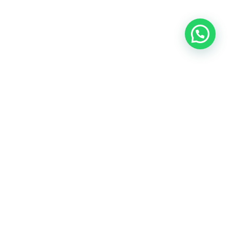
ESPECIALISTAS EN REFORMAS
DE BAÑOS EN ALICANTE DESDE
1991
En Coalco, estamos plenamente conscientes de