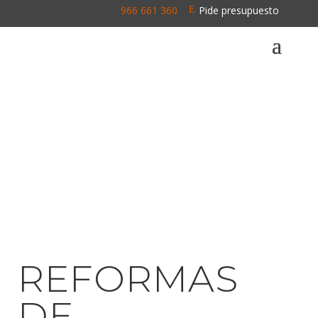
966 661 360
Pide presupuesto
\
E
REFORMAS
DE