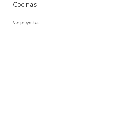
Cocinas
Ver proyectos
Ver proyecto
Ver proyecto
Ver proyecto
Ver proyecto
Ver proyecto