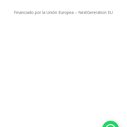
Financiado por la Unión Europea – NextGereration EU
Aviso legal
|
Política de privacidad
|
Política de
Cookies
|
Canal de Denuncias
/
Más Información
|
Copyright © 2024 Coalco