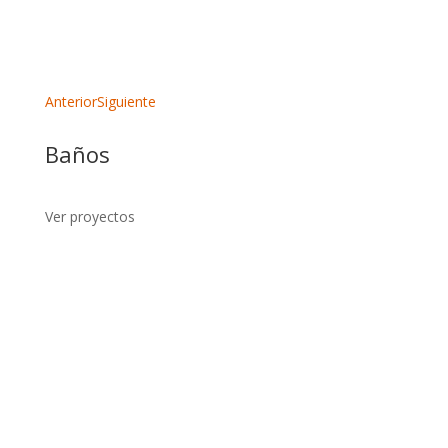
Ver proyecto
Anterior
Siguiente
Baños
Ver proyectos
Ver proyecto
Ver proyecto