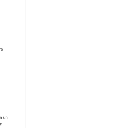
ra
a un
on