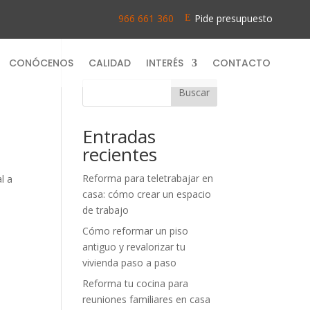
966 661 360
Pide presupuesto
\
E
CONÓCENOS
CALIDAD
INTERÉS
CONTACTO
Buscar
Entradas
recientes
Reforma para teletrabajar en
l a
casa: cómo crear un espacio
de trabajo
Cómo reformar un piso
antiguo y revalorizar tu
vivienda paso a paso
Reforma tu cocina para
reuniones familiares en casa