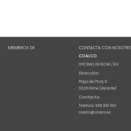
MIEMBROS DE
CONTACTA CON NOSOTR
COALCO
OFICINAS EN ELCHE / ELX
Dirección:
Plaça del Pont, 9
03201 Elche (Alicante)
Contacto:
Telefono: 966 661 360
coalco@coalco.es