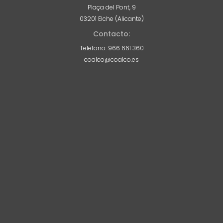
Plaça del Pont, 9
03201 Elche (Alicante)
Contacto:
Telefono: 966 661 360
coalco@coalco.es