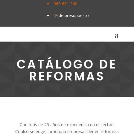
966 661 360
\
Pide presupuesto
E
CATÁLOGO DE
REFORMAS
Con más de 25 años de experiencia en el sector,
Coalco se erige como una empresa líder en reformas